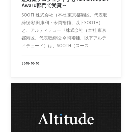
Award部門で受賞～
SOOTH株式会社（本社:東京都港区、代表取
締役:額田康利・今岡裕輔、以下SOOTH）
と、アルティテュード株式会社（本社:東京
都港区、代表取締役:今岡裕輔、以下アルテ
ィテュード）は、SOOTH（スース
2018-10-10