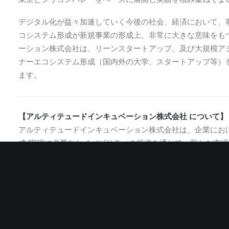
東京とシリコンバレーをベースに展開し実績を積み重ねてま
デジタル化が益々加速していく今後の社会、経済において、
コシステム形成が新規事業の形成上、非常に大きな意味をも
ーション株式会社は、リーンスタートアップ、及び大規模ア
ナーエコシステム形成（国内外の大学、スタートアップ等）
ます。
【アルティテュードインキュベーション株式会社 について】
アルティテュードインキュベーション株式会社は、企業にお
成/実現に必要なケイパビリティの提供を通じて、新たな市
獲得により新規事業の確立を実現します。
社名
アルティテュードインキュベ
代表者
代表取締役 北野 幸雄
所在地
本社: 東京都港区赤坂一丁目12