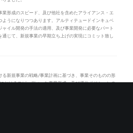
いりました。
事業形成のスピード、及び他社を含めたアライアンス・エ
つようになりつつあります。アルティテュードインキュベ
ジャイル開発の手法の適用、及び事業開発に必要なパート
を通じて、新規事業の早期立ち上げの実現にコミット致し
ける新規事業の戦略/事業計画に基づき、事業そのものの形
場におけるスピーディーな事業形成、及び優位ポジションの
ーション株式会社
番32号