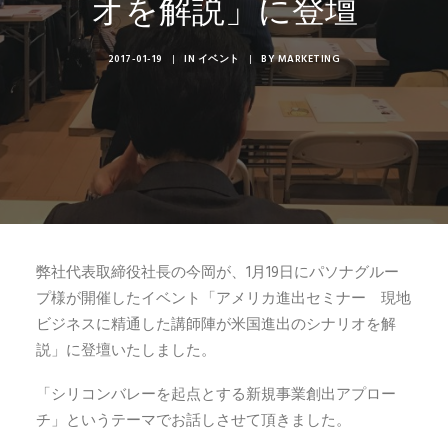
オを解説」に登壇
2017-01-19
|
IN
イベント
|
BY
MARKETING
弊社代表取締役社長の今岡が、1月19日にパソナグルー
プ様が開催したイベント「アメリカ進出セミナー 現地
ビジネスに精通した講師陣が米国進出のシナリオを解
説」に登壇いたしました。
「シリコンバレーを起点とする新規事業創出アプロー
チ」というテーマでお話しさせて頂きました。