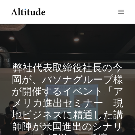
弊社代表取締役社長の今
岡が、パソナグループ様
が開催するイベント「ア
SEARCH
メリカ進出セミナー 現
地ビジネスに精通した講
師陣が米国進出のシナリ