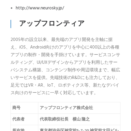
http://www.neurosky.jp/
アップフロンティア
2005年の設立以来、最先端のアプリ開発を主軸に据
え、iOS、Android向けのアプリを中心に400以上の各種
アプリの制作・開発を手掛けています。サービスコンサ
ルティング、UI/UXデザインからアプリを利用したサー
バシステム構築、コンテンツ制作や周辺環境まで、幅広
いサービスを提供。先端技術のR&Dにも注力しており、
足元ではVR・AR、IoT、ロボティクス等、新たなデバイ
ス向けのサービスに一早く対応しています。
商号
アップフロンティア株式会社
代表者
代表取締役社長 横山 隆之
所在地
東京都渋谷区神宮前5-7-20 神宮前太田ビル