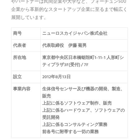
やパートナーは民間企業や大学など、フォーチュン500
企業から革新的なスタートアップ企業に至るまで幅広く
展開しています。
商号
ニューロスカイジャパン株式会社
代表者
代表取締役 伊藤 菊男
所在地
東京都中央区日本橋蛎殻町1-11-1 人形町シ
ティプラザ3F(受付) / 7F
設立
2012年8月13日
事業内容
生体信号センサー及び機器の開発、製造、
販売
上記に係るソフトウェア制作、販売
上記に係るハードウェア、ソフトウェアの
受託開発
上記に係るコンサルティング業務
前各号に附帯する一切の業務