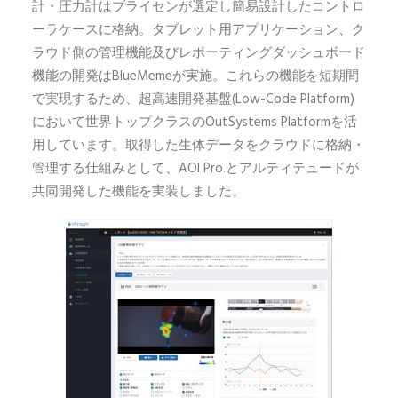
計・圧力計はブライセンが選定し簡易設計したコントロ
ーラケースに格納。タブレット用アプリケーション、ク
ラウド側の管理機能及びレポーティングダッシュボード
機能の開発はBlueMemeが実施。これらの機能を短期間
で実現するため、超高速開発基盤(Low-Code Platform)
において世界トップクラスのOutSystems Platformを活
用しています。取得した生体データをクラウドに格納・
管理する仕組みとして、AOI Pro.とアルティテュードが
共同開発した機能を実装しました。