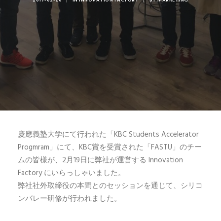
2017-02-20
|
IN
INNOVATION FACTORY
|
BY
MARKETING
慶應義塾大学にて行われた「KBC Students Accelerator
Progmram」にて、KBC賞を受賞された「FASTU」のチー
ムの皆様が、2月19日に弊社が運営する Innovation
Factory にいらっしゃいました。
弊社社外取締役の本間とのセッションを通じて、シリコ
ンバレー研修が行われました。