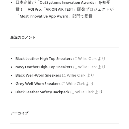
日本企業が「OutSystems Innovation Awards」を初受
賞！ AOI Pro.「VR ON AIR TEST」開発プロジェクトが
「Most Innovative App Award」部門で受賞
最近のコメント
Black Leather High Top Sneakers
に
Willie Clark
より
Navy Leather High-Top Sneakers
に
Willie Clark
より
Black Well-Worn Sneakers
に
Willie Clark
より
Grey Well-Worn Sneakers
に
Willie Clark
より
Black Leather Safety Backpack
に
Willie Clark
より
アーカイブ