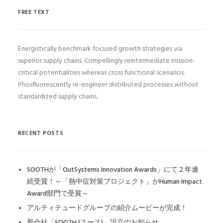
FREE TEXT
Energistically benchmark focused growth strategies via
superior supply chains. Compellingly reintermediate mission-
critical potentialities whereas cross functional scenarios.
Phosfluorescently re-engineer distributed processes without
standardized supply chains.
RECENT POSTS
SOOTHが「OutSystems Innovation Awards」にて２年連
続受賞！～「熱中症対策プロジェクト」がHuman Impact
Award部門で受賞～
アルティテュードグループの紹介ムービーが完成！
新会社「SOOTH (スース)」設立のお知らせ