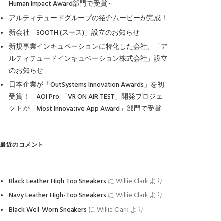
Human Impact Award部門で受賞～
アルティテュードグループの紹介ムービーが完成！
新会社「SOOTH (スース)」設立のお知らせ
新規事業インキュベーションに特化した会社、「ア
ルティテュードインキュベーション株式会社」設立
のお知らせ
日本企業が「OutSystems Innovation Awards」を初
受賞！ AOI Pro.「VR ON AIR TEST」開発プロジェ
クトが「Most Innovative App Award」部門で受賞
最近のコメント
Black Leather High Top Sneakers
に
Willie Clark
より
Navy Leather High-Top Sneakers
に
Willie Clark
より
Black Well-Worn Sneakers
に
Willie Clark
より