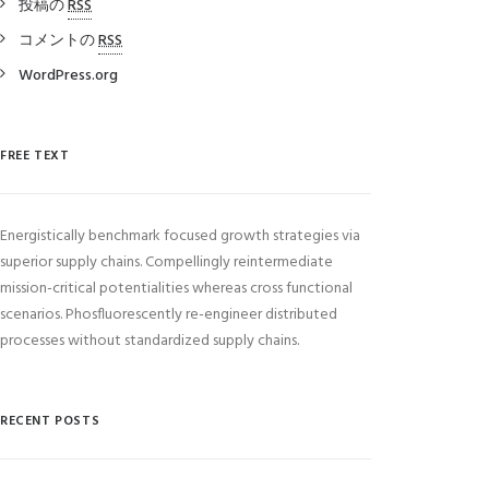
投稿の
RSS
コメントの
RSS
WordPress.org
FREE TEXT
Energistically benchmark focused growth strategies via
superior supply chains. Compellingly reintermediate
mission-critical potentialities whereas cross functional
scenarios. Phosfluorescently re-engineer distributed
processes without standardized supply chains.
RECENT POSTS