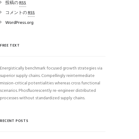
投稿の
RSS
コメントの
RSS
WordPress.org
FREE TEXT
Energistically benchmark focused growth strategies via
superior supply chains. Compellingly reintermediate
mission-critical potentialities whereas cross functional
scenarios. Phosfluorescently re-engineer distributed
processes without standardized supply chains.
RECENT POSTS