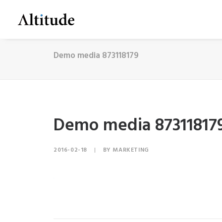
Demo media 873118179
Demo media 87311817
2016-02-18
|
BY
MARKETING