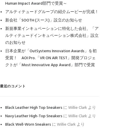
Human Impact Award部門で受賞～
アルティテュードグループの紹介ムービーが完成！
新会社「SOOTH (スース)」設立のお知らせ
新規事業インキュベーションに特化した会社、「ア
ルティテュードインキュベーション株式会社」設立
のお知らせ
日本企業が「OutSystems Innovation Awards」を初
受賞！ AOI Pro.「VR ON AIR TEST」開発プロジェ
クトが「Most Innovative App Award」部門で受賞
最近のコメント
Black Leather High Top Sneakers
に
Willie Clark
より
Navy Leather High-Top Sneakers
に
Willie Clark
より
Black Well-Worn Sneakers
に
Willie Clark
より