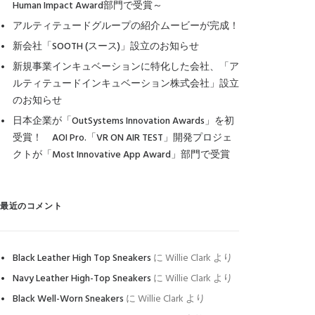
Human Impact Award部門で受賞～
アルティテュードグループの紹介ムービーが完成！
新会社「SOOTH (スース)」設立のお知らせ
新規事業インキュベーションに特化した会社、「ア
ルティテュードインキュベーション株式会社」設立
のお知らせ
日本企業が「OutSystems Innovation Awards」を初
受賞！ AOI Pro.「VR ON AIR TEST」開発プロジェ
クトが「Most Innovative App Award」部門で受賞
最近のコメント
Black Leather High Top Sneakers
に
Willie Clark
より
Navy Leather High-Top Sneakers
に
Willie Clark
より
Black Well-Worn Sneakers
に
Willie Clark
より