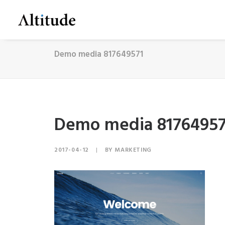
Demo media 817649571
Demo media 81764957
2017-04-12
|
BY
MARKETING