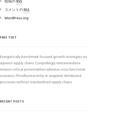
投稿の
RSS
コメントの
RSS
WordPress.org
FREE TEXT
Energistically benchmark focused growth strategies via
superior supply chains. Compellingly reintermediate
mission-critical potentialities whereas cross functional
scenarios. Phosfluorescently re-engineer distributed
processes without standardized supply chains.
RECENT POSTS