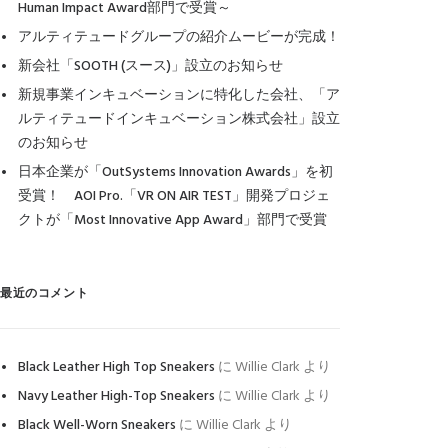
Human Impact Award部門で受賞～
アルティテュードグループの紹介ムービーが完成！
新会社「SOOTH (スース)」設立のお知らせ
新規事業インキュベーションに特化した会社、「ア
ルティテュードインキュベーション株式会社」設立
のお知らせ
日本企業が「OutSystems Innovation Awards」を初
受賞！ AOI Pro.「VR ON AIR TEST」開発プロジェ
クトが「Most Innovative App Award」部門で受賞
最近のコメント
Black Leather High Top Sneakers
に
Willie Clark
より
Navy Leather High-Top Sneakers
に
Willie Clark
より
Black Well-Worn Sneakers
に
Willie Clark
より