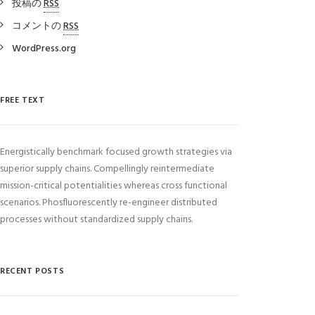
投稿の
RSS
コメントの
RSS
WordPress.org
FREE TEXT
Energistically benchmark focused growth strategies via
superior supply chains. Compellingly reintermediate
mission-critical potentialities whereas cross functional
scenarios. Phosfluorescently re-engineer distributed
processes without standardized supply chains.
RECENT POSTS