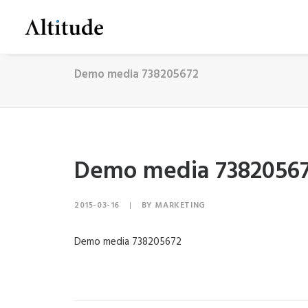
Demo media 738205672
Demo media 7382056
2015-03-16
|
BY
MARKETING
Demo media 738205672