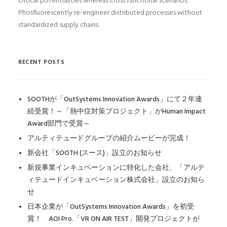
critical potentialities whereas cross functional scenarios.
Phosfluorescently re-engineer distributed processes without
standardized supply chains.
RECENT POSTS
SOOTHが「OutSystems Innovation Awards」にて２年連
続受賞！～「熱中症対策プロジェクト」がHuman Impact
Award部門で受賞～
アルティテュードグループの紹介ムービーが完成！
新会社「SOOTH (スース)」設立のお知らせ
新規事業インキュベーションに特化した会社、「アルテ
ィテュードインキュベーション株式会社」設立のお知ら
せ
日本企業が「OutSystems Innovation Awards」を初受
賞！ AOI Pro.「VR ON AIR TEST」開発プロジェクトが