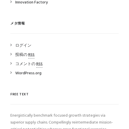
Innovation Factory
メタ情報
ログイン
投稿の
RSS
コメントの
RSS
WordPress.org
FREE TEXT
Energistically benchmark focused growth strategies via
superior supply chains. Compellingly reintermediate mission-