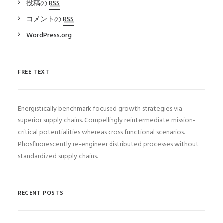
投稿の
RSS
コメントの
RSS
WordPress.org
FREE TEXT
Energistically benchmark focused growth strategies via
superior supply chains. Compellingly reintermediate mission-
critical potentialities whereas cross functional scenarios.
Phosfluorescently re-engineer distributed processes without
standardized supply chains.
RECENT POSTS