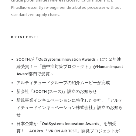
critical potentialities whereas cross functional scenarios.
Phosfluorescently re-engineer distributed processes without
standardized supply chains.
RECENT POSTS
SOOTHが「OutSystems Innovation Awards」にて２年連
続受賞！～「熱中症対策プロジェクト」がHuman Impact
Award部門で受賞～
アルティテュードグループの紹介ムービーが完成！
新会社「SOOTH (スース)」設立のお知らせ
新規事業インキュベーションに特化した会社、「アルテ
ィテュードインキュベーション株式会社」設立のお知ら
せ
日本企業が「OutSystems Innovation Awards」を初受
賞！ AOI Pro.「VR ON AIR TEST」開発プロジェクトが