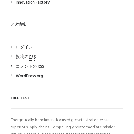
Innovation Factory
メタ情報
ログイン
投稿の
RSS
コメントの
RSS
WordPress.org
FREE TEXT
Energistically benchmark focused growth strategies via
superior supply chains. Compellingly reintermediate mission-