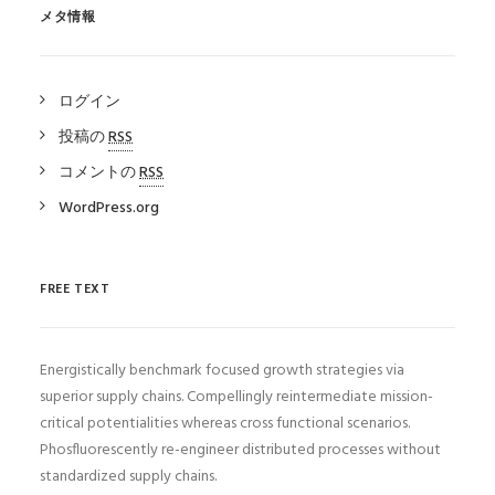
メタ情報
ログイン
投稿の
RSS
コメントの
RSS
WordPress.org
FREE TEXT
Energistically benchmark focused growth strategies via
superior supply chains. Compellingly reintermediate mission-
critical potentialities whereas cross functional scenarios.
Phosfluorescently re-engineer distributed processes without
standardized supply chains.