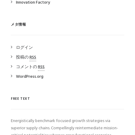
Innovation Factory
メタ情報
ログイン
投稿の
RSS
コメントの
RSS
WordPress.org
FREE TEXT
Energistically benchmark focused growth strategies via
superior supply chains. Compellingly reintermediate mission-