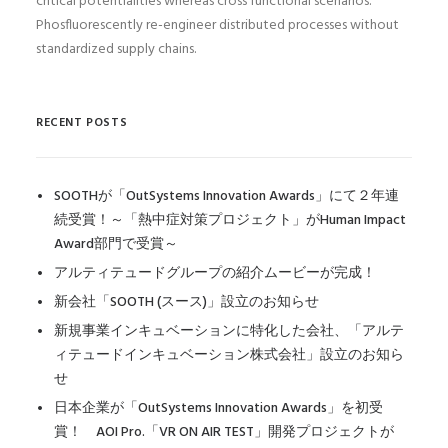
critical potentialities whereas cross functional scenarios.
Phosfluorescently re-engineer distributed processes without
standardized supply chains.
RECENT POSTS
SOOTHが「OutSystems Innovation Awards」にて２年連
続受賞！～「熱中症対策プロジェクト」がHuman Impact
Award部門で受賞～
アルティテュードグループの紹介ムービーが完成！
新会社「SOOTH (スース)」設立のお知らせ
新規事業インキュベーションに特化した会社、「アルテ
ィテュードインキュベーション株式会社」設立のお知ら
せ
日本企業が「OutSystems Innovation Awards」を初受
賞！ AOI Pro.「VR ON AIR TEST」開発プロジェクトが