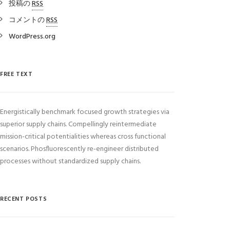
投稿の
RSS
コメントの
RSS
WordPress.org
FREE TEXT
Energistically benchmark focused growth strategies via
superior supply chains. Compellingly reintermediate
mission-critical potentialities whereas cross functional
scenarios. Phosfluorescently re-engineer distributed
processes without standardized supply chains.
RECENT POSTS