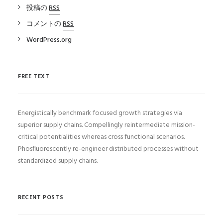
投稿の
RSS
コメントの
RSS
WordPress.org
FREE TEXT
Energistically benchmark focused growth strategies via
superior supply chains. Compellingly reintermediate mission-
critical potentialities whereas cross functional scenarios.
Phosfluorescently re-engineer distributed processes without
standardized supply chains.
RECENT POSTS