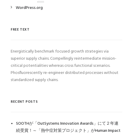
WordPress.org
FREE TEXT
Energistically benchmark focused growth strategies via
superior supply chains. Compellingly reintermediate mission-
critical potentialities whereas cross functional scenarios.
Phosfluorescently re-engineer distributed processes without
standardized supply chains.
RECENT POSTS
SOOTHが「OutSystems Innovation Awards」にて２年連
続受賞！～「熱中症対策プロジェクト」がHuman Impact