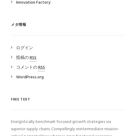
Innovation Factory
メタ情報
ログイン
投稿の
RSS
コメントの
RSS
WordPress.org
FREE TEXT
Energistically benchmark focused growth strategies via
superior supply chains. Compellingly reintermediate mission-