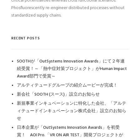
critical potentialities whereas cross functional scenarios.
Phosfluorescently re-engineer distributed processes without
standardized supply chains.
RECENT POSTS
SOOTHが「OutSystems Innovation Awards」にて２年連
続受賞！～「熱中症対策プロジェクト」がHuman Impact
Award部門で受賞～
アルティテュードグループの紹介ムービーが完成！
新会社「SOOTH (スース)」設立のお知らせ
新規事業インキュベーションに特化した会社、「アルテ
ィテュードインキュベーション株式会社」設立のお知ら
せ
日本企業が「OutSystems Innovation Awards」を初受
賞！ AOI Pro.「VR ON AIR TEST」開発プロジェクトが