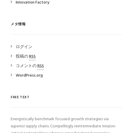
Innovation Factory
メタ情報
ログイン
投稿の
RSS
コメントの
RSS
WordPress.org
FREE TEXT
Energistically benchmark focused growth strategies via
superior supply chains. Compellingly reintermediate mission-