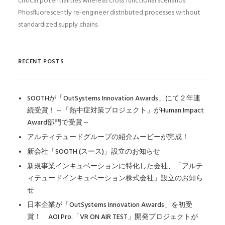
critical potentialities whereas cross functional scenarios.
Phosfluorescently re-engineer distributed processes without
standardized supply chains.
RECENT POSTS
SOOTHが「OutSystems Innovation Awards」にて２年連
続受賞！～「熱中症対策プロジェクト」がHuman Impact
Award部門で受賞～
アルティテュードグループの紹介ムービーが完成！
新会社「SOOTH (スース)」設立のお知らせ
新規事業インキュベーションに特化した会社、「アルテ
ィテュードインキュベーション株式会社」設立のお知ら
せ
日本企業が「OutSystems Innovation Awards」を初受
賞！ AOI Pro.「VR ON AIR TEST」開発プロジェクトが