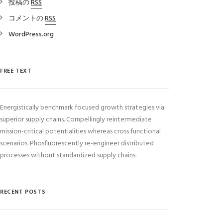
投稿の
RSS
コメントの
RSS
WordPress.org
FREE TEXT
Energistically benchmark focused growth strategies via
superior supply chains. Compellingly reintermediate
mission-critical potentialities whereas cross functional
scenarios. Phosfluorescently re-engineer distributed
processes without standardized supply chains.
RECENT POSTS