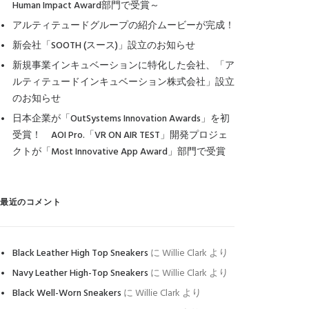
Human Impact Award部門で受賞～
アルティテュードグループの紹介ムービーが完成！
新会社「SOOTH (スース)」設立のお知らせ
新規事業インキュベーションに特化した会社、「ア
ルティテュードインキュベーション株式会社」設立
のお知らせ
日本企業が「OutSystems Innovation Awards」を初
受賞！ AOI Pro.「VR ON AIR TEST」開発プロジェ
クトが「Most Innovative App Award」部門で受賞
最近のコメント
Black Leather High Top Sneakers
に
Willie Clark
より
Navy Leather High-Top Sneakers
に
Willie Clark
より
Black Well-Worn Sneakers
に
Willie Clark
より