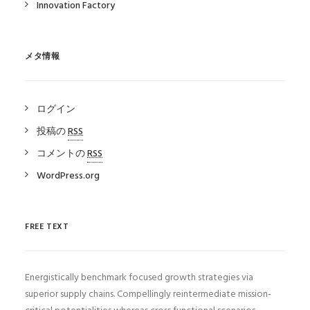
Innovation Factory
メタ情報
ログイン
投稿の
RSS
コメントの
RSS
WordPress.org
FREE TEXT
Energistically benchmark focused growth strategies via
superior supply chains. Compellingly reintermediate mission-