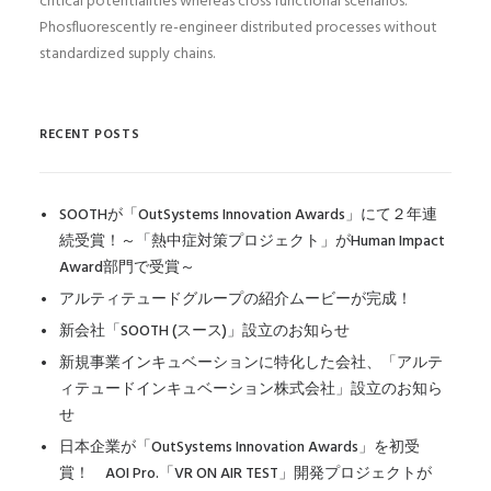
critical potentialities whereas cross functional scenarios.
Phosfluorescently re-engineer distributed processes without
standardized supply chains.
RECENT POSTS
SOOTHが「OutSystems Innovation Awards」にて２年連
続受賞！～「熱中症対策プロジェクト」がHuman Impact
Award部門で受賞～
アルティテュードグループの紹介ムービーが完成！
新会社「SOOTH (スース)」設立のお知らせ
新規事業インキュベーションに特化した会社、「アルテ
ィテュードインキュベーション株式会社」設立のお知ら
せ
日本企業が「OutSystems Innovation Awards」を初受
賞！ AOI Pro.「VR ON AIR TEST」開発プロジェクトが