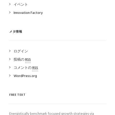
イベント
Innovation Factory
メタ情報
ログイン
投稿の
RSS
コメントの
RSS
WordPress.org
FREE TEXT
Energistically benchmark focused growth strategies via