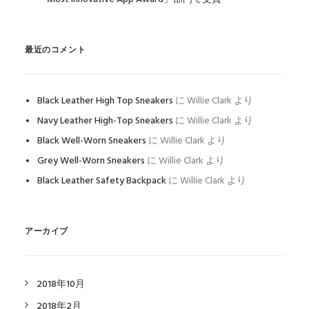
最近のコメント
Black Leather High Top Sneakers
に
Willie Clark
より
Navy Leather High-Top Sneakers
に
Willie Clark
より
Black Well-Worn Sneakers
に
Willie Clark
より
Grey Well-Worn Sneakers
に
Willie Clark
より
Black Leather Safety Backpack
に
Willie Clark
より
アーカイブ
2018年10月
2018年2月