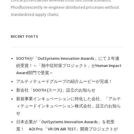
critical potentialities whereas cross functional scenarios.
Phosfluorescently re-engineer distributed processes without
standardized supply chains.
RECENT POSTS
SOOTHが「OutSystems Innovation Awards」にて２年連
続受賞！～「熱中症対策プロジェクト」がHuman Impact
Award部門で受賞～
アルティテュードグループの紹介ムービーが完成！
新会社「SOOTH (スース)」設立のお知らせ
新規事業インキュベーションに特化した会社、「アルテ
ィテュードインキュベーション株式会社」設立のお知ら
せ
日本企業が「OutSystems Innovation Awards」を初受
賞！ AOI Pro.「VR ON AIR TEST」開発プロジェクトが