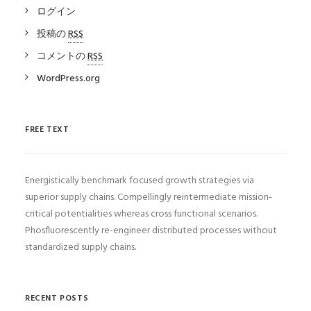
ログイン
投稿の
RSS
コメントの
RSS
WordPress.org
FREE TEXT
Energistically benchmark focused growth strategies via
superior supply chains. Compellingly reintermediate mission-
critical potentialities whereas cross functional scenarios.
Phosfluorescently re-engineer distributed processes without
standardized supply chains.
RECENT POSTS