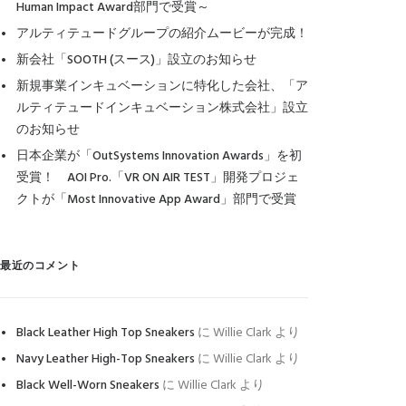
Human Impact Award部門で受賞～
アルティテュードグループの紹介ムービーが完成！
新会社「SOOTH (スース)」設立のお知らせ
新規事業インキュベーションに特化した会社、「ア
ルティテュードインキュベーション株式会社」設立
のお知らせ
日本企業が「OutSystems Innovation Awards」を初
受賞！ AOI Pro.「VR ON AIR TEST」開発プロジェ
クトが「Most Innovative App Award」部門で受賞
最近のコメント
Black Leather High Top Sneakers
に
Willie Clark
より
Navy Leather High-Top Sneakers
に
Willie Clark
より
Black Well-Worn Sneakers
に
Willie Clark
より