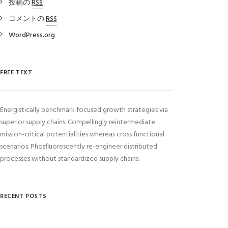
投稿の
RSS
コメントの
RSS
WordPress.org
FREE TEXT
Energistically benchmark focused growth strategies via
superior supply chains. Compellingly reintermediate
mission-critical potentialities whereas cross functional
scenarios. Phosfluorescently re-engineer distributed
processes without standardized supply chains.
RECENT POSTS