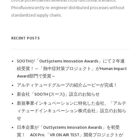
critical potentialities whereas cross functional scenarios.
Phosfluorescently re-engineer distributed processes without
standardized supply chains.
RECENT POSTS
SOOTHが「OutSystems Innovation Awards」にて２年連
続受賞！～「熱中症対策プロジェクト」がHuman Impact
Award部門で受賞～
アルティテュードグループの紹介ムービーが完成！
新会社「SOOTH (スース)」設立のお知らせ
新規事業インキュベーションに特化した会社、「アルテ
ィテュードインキュベーション株式会社」設立のお知ら
せ
日本企業が「OutSystems Innovation Awards」を初受
賞！ AOI Pro.「VR ON AIR TEST」開発プロジェクトが