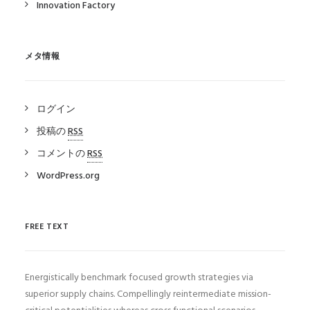
Innovation Factory
メタ情報
ログイン
投稿の
RSS
コメントの
RSS
WordPress.org
FREE TEXT
Energistically benchmark focused growth strategies via
superior supply chains. Compellingly reintermediate mission-