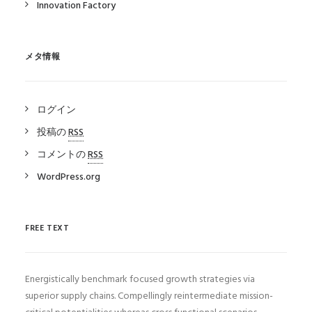
Innovation Factory
メタ情報
ログイン
投稿の
RSS
コメントの
RSS
WordPress.org
FREE TEXT
Energistically benchmark focused growth strategies via
superior supply chains. Compellingly reintermediate mission-