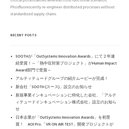
critical potentialities whereas cross functional scenarios.
Phosfluorescently re-engineer distributed processes without
standardized supply chains.
RECENT POSTS
SOOTHが「OutSystems Innovation Awards」にて２年連
続受賞！～「熱中症対策プロジェクト」がHuman Impact
Award部門で受賞～
アルティテュードグループの紹介ムービーが完成！
新会社「SOOTH (スース)」設立のお知らせ
新規事業インキュベーションに特化した会社、「アルテ
ィテュードインキュベーション株式会社」設立のお知ら
せ
日本企業が「OutSystems Innovation Awards」を初受
賞！ AOI Pro.「VR ON AIR TEST」開発プロジェクトが