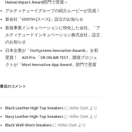
Human Impact Award部門で受賞～
アルティテュードグループの紹介ムービーが完成！
新会社「SOOTH (スース)」設立のお知らせ
新規事業インキュベーションに特化した会社、「ア
ルティテュードインキュベーション株式会社」設立
のお知らせ
日本企業が「OutSystems Innovation Awards」を初
受賞！ AOI Pro.「VR ON AIR TEST」開発プロジェ
クトが「Most Innovative App Award」部門で受賞
最近のコメント
Black Leather High Top Sneakers
に
Willie Clark
より
Navy Leather High-Top Sneakers
に
Willie Clark
より
Black Well-Worn Sneakers
に
Willie Clark
より