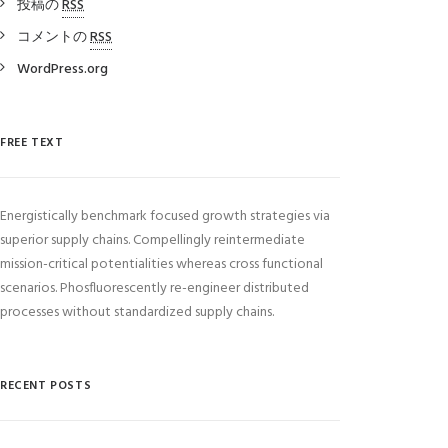
投稿の
RSS
コメントの
RSS
WordPress.org
FREE TEXT
Energistically benchmark focused growth strategies via
superior supply chains. Compellingly reintermediate
mission-critical potentialities whereas cross functional
scenarios. Phosfluorescently re-engineer distributed
processes without standardized supply chains.
RECENT POSTS