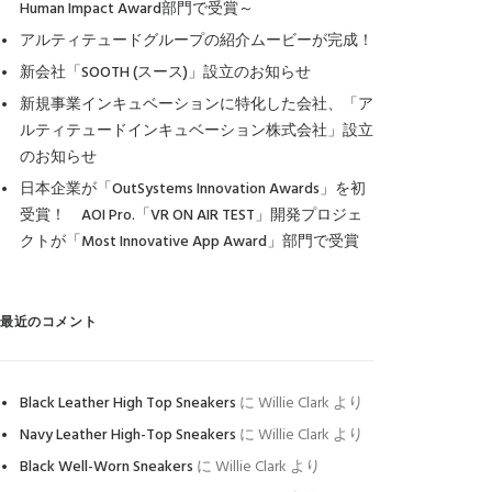
Human Impact Award部門で受賞～
アルティテュードグループの紹介ムービーが完成！
新会社「SOOTH (スース)」設立のお知らせ
新規事業インキュベーションに特化した会社、「ア
ルティテュードインキュベーション株式会社」設立
のお知らせ
日本企業が「OutSystems Innovation Awards」を初
受賞！ AOI Pro.「VR ON AIR TEST」開発プロジェ
クトが「Most Innovative App Award」部門で受賞
最近のコメント
Black Leather High Top Sneakers
に
Willie Clark
より
Navy Leather High-Top Sneakers
に
Willie Clark
より
Black Well-Worn Sneakers
に
Willie Clark
より