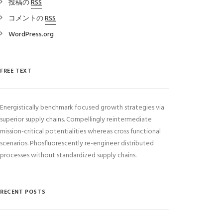
投稿の
RSS
コメントの
RSS
WordPress.org
FREE TEXT
Energistically benchmark focused growth strategies via
superior supply chains. Compellingly reintermediate
mission-critical potentialities whereas cross functional
scenarios. Phosfluorescently re-engineer distributed
processes without standardized supply chains.
RECENT POSTS