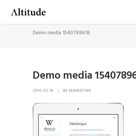
Demo media 1540789618
Demo media 1540789
2016-02-18
|
BY
MARKETING