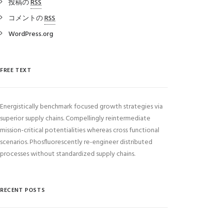
投稿の
RSS
コメントの
RSS
WordPress.org
FREE TEXT
Energistically benchmark focused growth strategies via
superior supply chains. Compellingly reintermediate
mission-critical potentialities whereas cross functional
scenarios. Phosfluorescently re-engineer distributed
processes without standardized supply chains.
RECENT POSTS