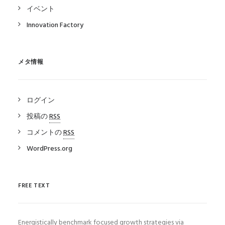
イベント
Innovation Factory
メタ情報
ログイン
投稿の
RSS
コメントの
RSS
WordPress.org
FREE TEXT
Energistically benchmark focused growth strategies via