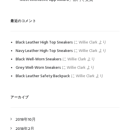
最近のコメント
Black Leather High Top Sneakers
に
Willie Clark
より
Navy Leather High-Top Sneakers
に
Willie Clark
より
Black Well-Worn Sneakers
に
Willie Clark
より
Grey Well-Worn Sneakers
に
Willie Clark
より
Black Leather Safety Backpack
に
Willie Clark
より
アーカイブ
2018年10月
2018年2月