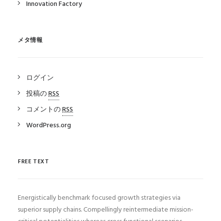
Innovation Factory
メタ情報
ログイン
投稿の
RSS
コメントの
RSS
WordPress.org
FREE TEXT
Energistically benchmark focused growth strategies via
superior supply chains. Compellingly reintermediate mission-