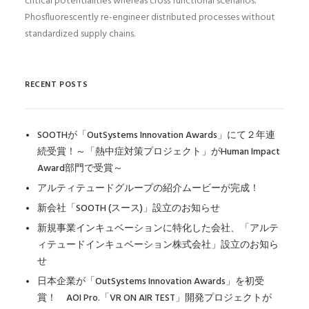
critical potentialities whereas cross functional scenarios.
Phosfluorescently re-engineer distributed processes without
standardized supply chains.
RECENT POSTS
SOOTHが「OutSystems Innovation Awards」にて２年連
続受賞！～「熱中症対策プロジェクト」がHuman Impact
Award部門で受賞～
アルティテュードグループの紹介ムービーが完成！
新会社「SOOTH (スース)」設立のお知らせ
新規事業インキュベーションに特化した会社、「アルテ
ィテュードインキュベーション株式会社」設立のお知ら
せ
日本企業が「OutSystems Innovation Awards」を初受
賞！ AOI Pro.「VR ON AIR TEST」開発プロジェクトが