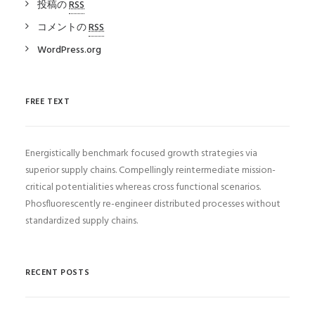
投稿の
RSS
コメントの
RSS
WordPress.org
FREE TEXT
Energistically benchmark focused growth strategies via
superior supply chains. Compellingly reintermediate mission-
critical potentialities whereas cross functional scenarios.
Phosfluorescently re-engineer distributed processes without
standardized supply chains.
RECENT POSTS