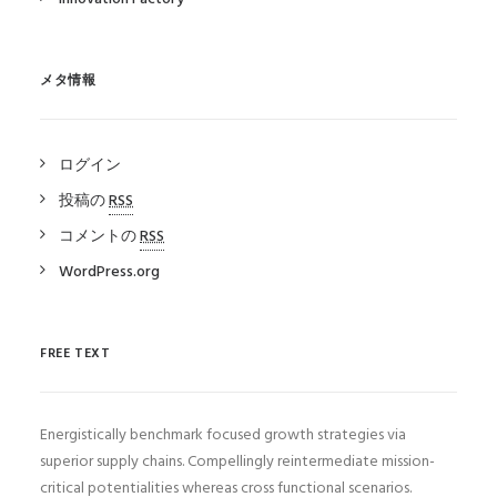
メタ情報
ログイン
投稿の
RSS
コメントの
RSS
WordPress.org
FREE TEXT
Energistically benchmark focused growth strategies via
superior supply chains. Compellingly reintermediate mission-
critical potentialities whereas cross functional scenarios.