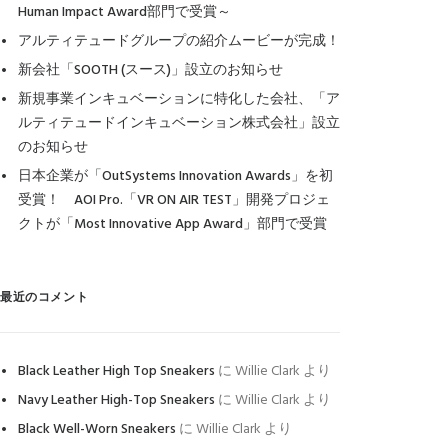
Human Impact Award部門で受賞～
アルティテュードグループの紹介ムービーが完成！
新会社「SOOTH (スース)」設立のお知らせ
新規事業インキュベーションに特化した会社、「ア
ルティテュードインキュベーション株式会社」設立
のお知らせ
日本企業が「OutSystems Innovation Awards」を初
受賞！ AOI Pro.「VR ON AIR TEST」開発プロジェ
クトが「Most Innovative App Award」部門で受賞
最近のコメント
Black Leather High Top Sneakers
に
Willie Clark
より
Navy Leather High-Top Sneakers
に
Willie Clark
より
Black Well-Worn Sneakers
に
Willie Clark
より