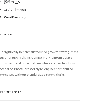
投稿の
RSS
コメントの
RSS
WordPress.org
FREE TEXT
Energistically benchmark focused growth strategies via
superior supply chains. Compellingly reintermediate
mission-critical potentialities whereas cross functional
scenarios. Phosfluorescently re-engineer distributed
processes without standardized supply chains.
RECENT POSTS