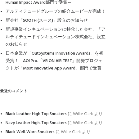
Human Impact Award部門で受賞～
アルティテュードグループの紹介ムービーが完成！
新会社「SOOTH (スース)」設立のお知らせ
新規事業インキュベーションに特化した会社、「ア
ルティテュードインキュベーション株式会社」設立
のお知らせ
日本企業が「OutSystems Innovation Awards」を初
受賞！ AOI Pro.「VR ON AIR TEST」開発プロジェ
クトが「Most Innovative App Award」部門で受賞
最近のコメント
Black Leather High Top Sneakers
に
Willie Clark
より
Navy Leather High-Top Sneakers
に
Willie Clark
より
Black Well-Worn Sneakers
に
Willie Clark
より