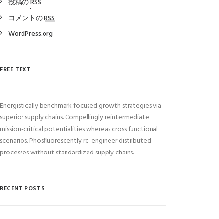
投稿の
RSS
コメントの
RSS
WordPress.org
FREE TEXT
Energistically benchmark focused growth strategies via
superior supply chains. Compellingly reintermediate
mission-critical potentialities whereas cross functional
scenarios. Phosfluorescently re-engineer distributed
processes without standardized supply chains.
RECENT POSTS