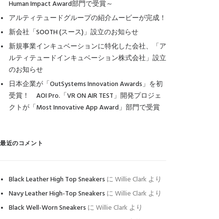
Human Impact Award部門で受賞～
アルティテュードグループの紹介ムービーが完成！
新会社「SOOTH (スース)」設立のお知らせ
新規事業インキュベーションに特化した会社、「ア
ルティテュードインキュベーション株式会社」設立
のお知らせ
日本企業が「OutSystems Innovation Awards」を初
受賞！ AOI Pro.「VR ON AIR TEST」開発プロジェ
クトが「Most Innovative App Award」部門で受賞
最近のコメント
Black Leather High Top Sneakers
に
Willie Clark
より
Navy Leather High-Top Sneakers
に
Willie Clark
より
Black Well-Worn Sneakers
に
Willie Clark
より