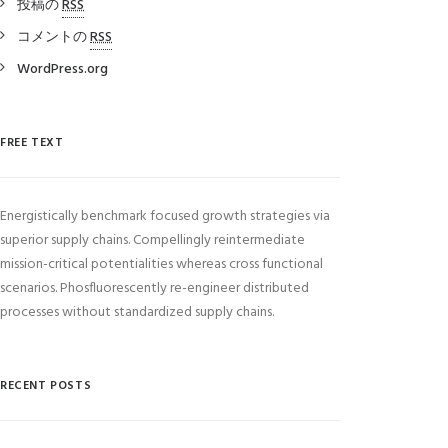
投稿の
RSS
コメントの
RSS
WordPress.org
FREE TEXT
Energistically benchmark focused growth strategies via
superior supply chains. Compellingly reintermediate
mission-critical potentialities whereas cross functional
scenarios. Phosfluorescently re-engineer distributed
processes without standardized supply chains.
RECENT POSTS