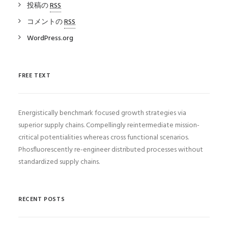
投稿の
RSS
コメントの
RSS
WordPress.org
FREE TEXT
Energistically benchmark focused growth strategies via
superior supply chains. Compellingly reintermediate mission-
critical potentialities whereas cross functional scenarios.
Phosfluorescently re-engineer distributed processes without
standardized supply chains.
RECENT POSTS