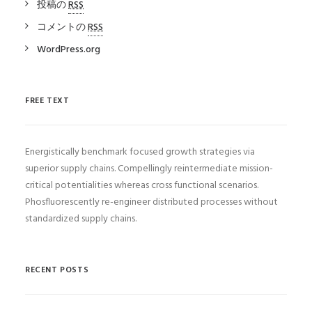
投稿の
RSS
コメントの
RSS
WordPress.org
FREE TEXT
Energistically benchmark focused growth strategies via
superior supply chains. Compellingly reintermediate mission-
critical potentialities whereas cross functional scenarios.
Phosfluorescently re-engineer distributed processes without
standardized supply chains.
RECENT POSTS