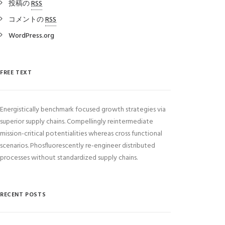
投稿の
RSS
コメントの
RSS
WordPress.org
FREE TEXT
Energistically benchmark focused growth strategies via
superior supply chains. Compellingly reintermediate
mission-critical potentialities whereas cross functional
scenarios. Phosfluorescently re-engineer distributed
processes without standardized supply chains.
RECENT POSTS