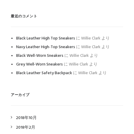
最近のコメント
Black Leather High Top Sneakers
に
Willie Clark
より
Navy Leather High-Top Sneakers
に
Willie Clark
より
Black Well-Worn Sneakers
に
Willie Clark
より
Grey Well-Worn Sneakers
に
Willie Clark
より
Black Leather Safety Backpack
に
Willie Clark
より
アーカイブ
2018年10月
2018年2月