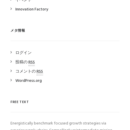
イベント
Innovation Factory
メタ情報
ログイン
投稿の
RSS
コメントの
RSS
WordPress.org
FREE TEXT
Energistically benchmark focused growth strategies via