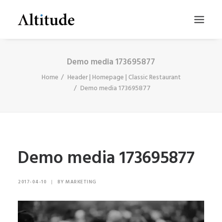
Demo media 173695877
Home
Header | Homepage | Classic Restaurant
Demo media 173695877
Demo media 173695877
SEARCH
2017-04-10
|
BY
MARKETING