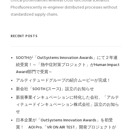
critical potentialities whereas cross functional scenarios.
Phosfluorescently re-engineer distributed processes without
standardized supply chains.
RECENT POSTS
SOOTHが「OutSystems Innovation Awards」にて２年連
続受賞！～「熱中症対策プロジェクト」がHuman Impact
Award部門で受賞～
アルティテュードグループの紹介ムービーが完成！
新会社「SOOTH (スース)」設立のお知らせ
新規事業インキュベーションに特化した会社、「アルテ
ィテュードインキュベーション株式会社」設立のお知ら
せ
日本企業が「OutSystems Innovation Awards」を初受
賞！ AOI Pro.「VR ON AIR TEST」開発プロジェクトが