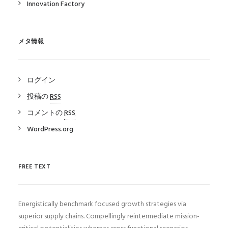
Innovation Factory
メタ情報
ログイン
投稿の
RSS
コメントの
RSS
WordPress.org
FREE TEXT
Energistically benchmark focused growth strategies via
superior supply chains. Compellingly reintermediate mission-