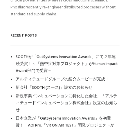
critical potentialities whereas cross functional scenarios.
Phosfluorescently re-engineer distributed processes without
standardized supply chains.
RECENT POSTS
SOOTHが「OutSystems Innovation Awards」にて２年連
続受賞！～「熱中症対策プロジェクト」がHuman Impact
Award部門で受賞～
アルティテュードグループの紹介ムービーが完成！
新会社「SOOTH (スース)」設立のお知らせ
新規事業インキュベーションに特化した会社、「アルテ
ィテュードインキュベーション株式会社」設立のお知ら
せ
日本企業が「OutSystems Innovation Awards」を初受
賞！ AOI Pro.「VR ON AIR TEST」開発プロジェクトが