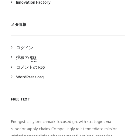
Innovation Factory
メタ情報
ログイン
投稿の
RSS
コメントの
RSS
WordPress.org
FREE TEXT
Energistically benchmark focused growth strategies via
superior supply chains. Compellingly reintermediate mission-