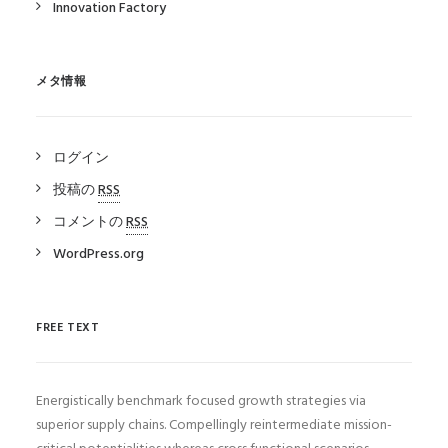
Innovation Factory
メタ情報
ログイン
投稿の
RSS
コメントの
RSS
WordPress.org
FREE TEXT
Energistically benchmark focused growth strategies via
superior supply chains. Compellingly reintermediate mission-