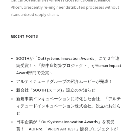
critical potentialities whereas cross functional scenarios.
Phosfluorescently re-engineer distributed processes without
standardized supply chains.
RECENT POSTS
SOOTHが「OutSystems Innovation Awards」にて２年連
続受賞！～「熱中症対策プロジェクト」がHuman Impact
Award部門で受賞～
アルティテュードグループの紹介ムービーが完成！
新会社「SOOTH (スース)」設立のお知らせ
新規事業インキュベーションに特化した会社、「アルテ
ィテュードインキュベーション株式会社」設立のお知ら
せ
日本企業が「OutSystems Innovation Awards」を初受
賞！ AOI Pro.「VR ON AIR TEST」開発プロジェクトが