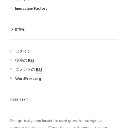
Innovation Factory
メタ情報
ログイン
投稿の
RSS
コメントの
RSS
WordPress.org
FREE TEXT
Energistically benchmark focused growth strategies via
superior supply chains. Compellingly reintermediate mission-