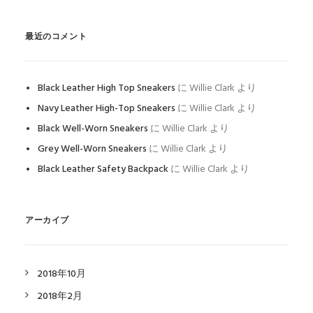
最近のコメント
Black Leather High Top Sneakers
に
Willie Clark
より
Navy Leather High-Top Sneakers
に
Willie Clark
より
Black Well-Worn Sneakers
に
Willie Clark
より
Grey Well-Worn Sneakers
に
Willie Clark
より
Black Leather Safety Backpack
に
Willie Clark
より
アーカイブ
2018年10月
2018年2月