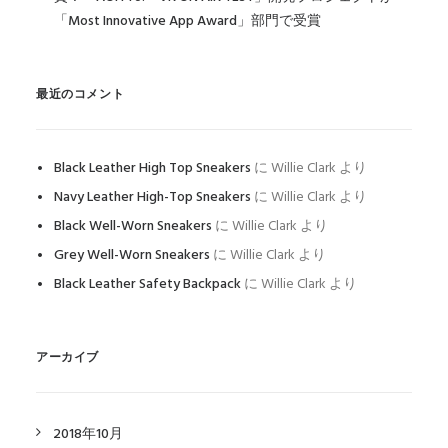
「Most Innovative App Award」部門で受賞
最近のコメント
Black Leather High Top Sneakers
に
Willie Clark
より
Navy Leather High-Top Sneakers
に
Willie Clark
より
Black Well-Worn Sneakers
に
Willie Clark
より
Grey Well-Worn Sneakers
に
Willie Clark
より
Black Leather Safety Backpack
に
Willie Clark
より
アーカイブ
2018年10月