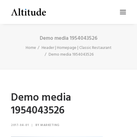
Demo media 1954043526
Home
Header | Homepage | Classic Restaurant
Demo media 1954043526
Demo media
SEARCH
1954043526
2017-04-01
|
BY
MARKETING