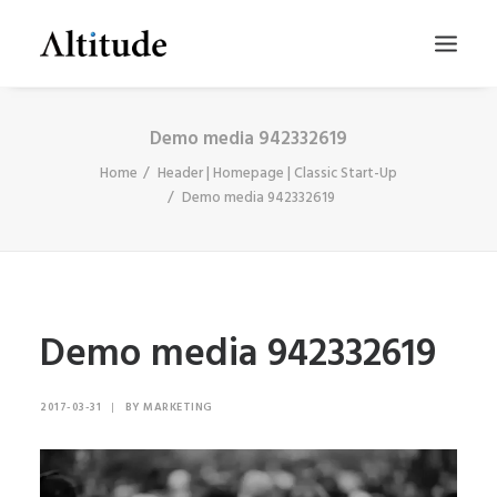
Demo media 942332619
Home
Header | Homepage | Classic Start-Up
Demo media 942332619
Demo media 942332619
SEARCH
2017-03-31
|
BY
MARKETING