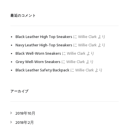
最近のコメント
Black Leather High Top Sneakers
に
Willie Clark
より
Navy Leather High-Top Sneakers
に
Willie Clark
より
Black Well-Worn Sneakers
に
Willie Clark
より
Grey Well-Worn Sneakers
に
Willie Clark
より
Black Leather Safety Backpack
に
Willie Clark
より
アーカイブ
2018年10月
2018年2月