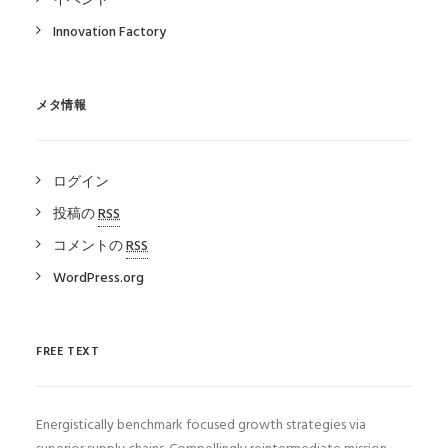
イベント
Innovation Factory
メタ情報
ログイン
投稿の
RSS
コメントの
RSS
WordPress.org
FREE TEXT
Energistically benchmark focused growth strategies via