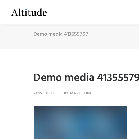
Demo media 413555797
Demo media 4135557
2015-10-30
|
BY
MARKETING