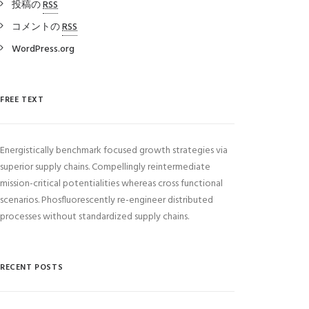
投稿の
RSS
コメントの
RSS
WordPress.org
FREE TEXT
Energistically benchmark focused growth strategies via
superior supply chains. Compellingly reintermediate
mission-critical potentialities whereas cross functional
scenarios. Phosfluorescently re-engineer distributed
processes without standardized supply chains.
RECENT POSTS